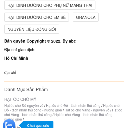
HẠT DINH DƯỠNG CHO PHỤ NỮ MANG THAI
HẠT DINH DƯỠNG CHO EM BÉ
GRANOLA
NGUYÊN LIỆU ĐÓNG GÓI
Bản quyền Copyright © 2022. By abc
Địa chỉ giao dịch:
Hồ Chí Minh
địa chỉ
Danh Mục Sản Phẩm
HẠT ÓC CHÓ MỸ
Hạt óc chó Đỏ nguyên vỏ
/
Hạt óc chó Đỏ - tách nhân thủ công
/
Hạt óc chó
Đỏ - tách nhân thủ công - nướng giòn
/
Hạt óc chó Vàng - nguyên vỏ
/
Hạt óc
chó Vàng - tách nhân thủ công
/
Hạt óc chó Vàng - tách nhân thủ công -
nướng giòn
/
Chat qua zalo
HẠT MACCA ÚC