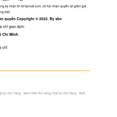
ng ký nhận tin từ hpnuts.com, cơ hội nhận quyền lợi giảm giá
êng biệt.
ản quyền Copyright © 2022. By abc
a chỉ giao dịch:
ồ Chí Minh
a chỉ
ạt óc chó Vàng - tách nhân thủ công
/
Hạt óc chó Vàng - tách