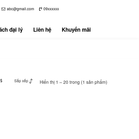
abc@gmail.com
09xxxxxx
ch đại lý
Liên hệ
Khuyến mãi
Sắp xếp
Hiển thị 1 – 20 trong (1 sản phẩm)