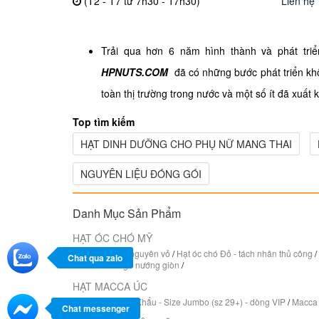
(T2 - T7 từ 7h30 - 17h30)
Liên hệ
Trải qua hơn 6 năm hình thành và phát tri
HPNUTS.COM
đã có những bước phát triển khô
toàn thị trường trong nước và một số ít đã xuất
Top tìm kiếm
HẠT DINH DƯỠNG CHO PHỤ NỮ MANG THAI
NGUYÊN LIỆU ĐÓNG GÓI
Danh Mục Sản Phẩm
HẠT ÓC CHÓ MỸ
Hạt óc chó Đỏ nguyên vỏ
/
Hạt óc chó Đỏ - tách nhân thủ công
/
Chat qua zalo
nhân thủ công - nướng giòn
/
HẠT MACCA ÚC
Hạt Macca Xuất Khẩu - Size Jumbo (sz 29+) - dòng VIP
/
Macca 
Chat messenger