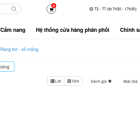
0
T2 - T7 (từ 7h30 - 17h30)
Cẩm nang
Hệ thống cửa hàng phân phối
Chính sá
Rang bơ - vỏ mỏng
 công
List
Grid
Đánh giá
Mức Giá