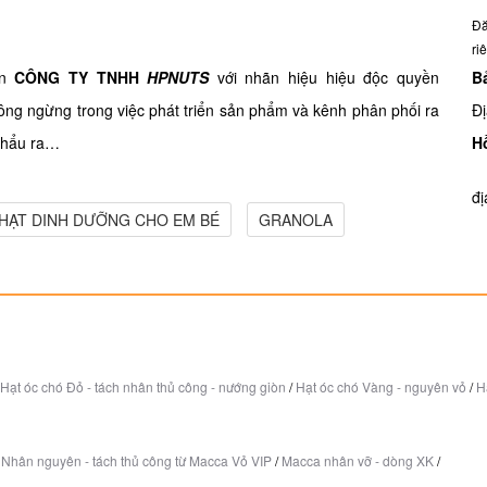
Đă
ri
ển
CÔNG TY TNHH
HPNUTS
với nhãn hiệu hiệu độc quyền
B
ng ngừng trong việc phát triển sản phẩm và kênh phân phối ra
Đị
 khẩu ra…
H
đị
HẠT DINH DƯỠNG CHO EM BÉ
GRANOLA
Hạt óc chó Đỏ - tách nhân thủ công - nướng giòn
/
Hạt óc chó Vàng - nguyên vỏ
/
H
Nhân nguyên - tách thủ công từ Macca Vỏ VIP
/
Macca nhân vỡ - dòng XK
/