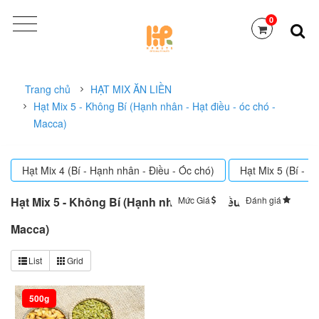
0
Trang chủ
HẠT MIX ĂN LIỀN
Hạt Mix 5 - Không Bí (Hạnh nhân - Hạt điều - óc chó -
Macca)
Hạt Mix 4 (Bí - Hạnh nhân - Điều - Óc chó)
Hạt Mix 5 (Bí - 
Hạt Mix 5 - Không Bí (Hạnh nhân - Hạt điều - óc chó -
Mức Giá
Đánh giá
Sắp xếp
Macca)
List
Grid
500g