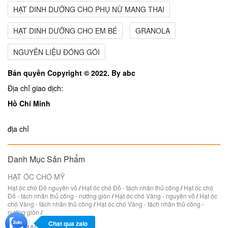
HẠT DINH DƯỠNG CHO PHỤ NỮ MANG THAI
HẠT DINH DƯỠNG CHO EM BÉ
GRANOLA
NGUYÊN LIỆU ĐÓNG GÓI
Bản quyền Copyright © 2022. By abc
Địa chỉ giao dịch:
Hồ Chí Minh
địa chỉ
Danh Mục Sản Phẩm
HẠT ÓC CHÓ MỸ
Hạt óc chó Đỏ nguyên vỏ
/
Hạt óc chó Đỏ - tách nhân thủ công
/
Hạt óc chó
Đỏ - tách nhân thủ công - nướng giòn
/
Hạt óc chó Vàng - nguyên vỏ
/
Hạt óc
chó Vàng - tách nhân thủ công
/
Hạt óc chó Vàng - tách nhân thủ công -
nướng giòn
/
Chat qua zalo
HẠT MACCA ÚC