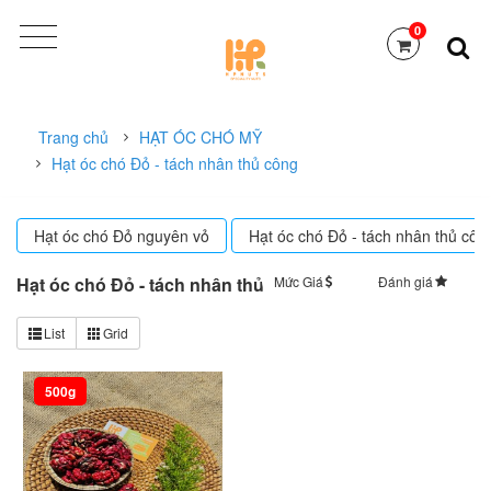
0
Trang chủ
HẠT ÓC CHÓ MỸ
Hạt óc chó Đỏ - tách nhân thủ công
Hạt óc chó Đỏ nguyên vỏ
Hạt óc chó Đỏ - tách nhân thủ côn
Hạt óc chó Đỏ - tách nhân thủ công
Mức Giá
Đánh giá
Sắp xếp
List
Grid
500g