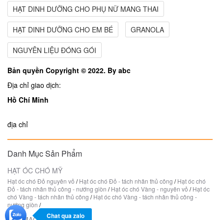
HẠT DINH DƯỠNG CHO PHỤ NỮ MANG THAI
HẠT DINH DƯỠNG CHO EM BÉ
GRANOLA
NGUYÊN LIỆU ĐÓNG GÓI
Bản quyền Copyright © 2022. By abc
Địa chỉ giao dịch:
Hồ Chí Minh
địa chỉ
Danh Mục Sản Phẩm
HẠT ÓC CHÓ MỸ
Hạt óc chó Đỏ nguyên vỏ
/
Hạt óc chó Đỏ - tách nhân thủ công
/
Hạt óc chó
Đỏ - tách nhân thủ công - nướng giòn
/
Hạt óc chó Vàng - nguyên vỏ
/
Hạt óc
chó Vàng - tách nhân thủ công
/
Hạt óc chó Vàng - tách nhân thủ công -
nướng giòn
/
Chat qua zalo
HẠT MACCA ÚC